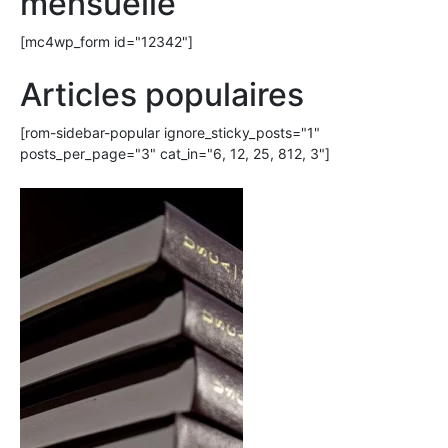
mensuelle
[mc4wp_form id="12342"]
Articles populaires
[rom-sidebar-popular ignore_sticky_posts="1"
posts_per_page="3" cat_in="6, 12, 25, 812, 3"]