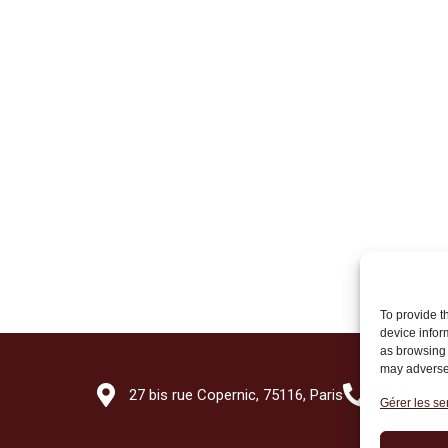
To provide t
device infor
as browsing 
may adversel
27 bis rue Copernic, 75116, Paris
+33 (0)1 7
Gérer les se