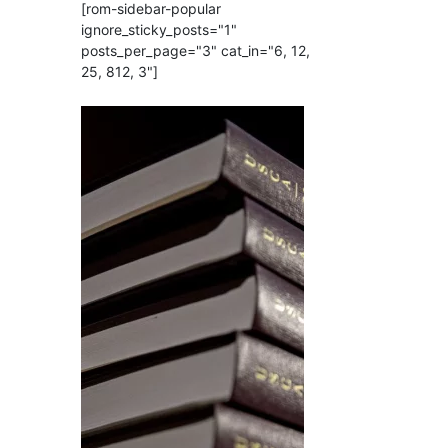
[rom-sidebar-popular
ignore_sticky_posts="1"
posts_per_page="3" cat_in="6, 12,
25, 812, 3"]