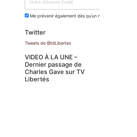
Env
Me prévenir également dès qu’un nouvel article est p
Twitter
Tweets de @IdLibertes
VIDEO À LA UNE –
Dernier passage de
Charles Gave sur TV
Libertés