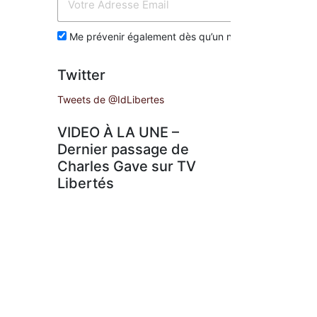
Env
Me prévenir également dès qu’un nouvel article est p
Twitter
Tweets de @IdLibertes
VIDEO À LA UNE –
Dernier passage de
Charles Gave sur TV
Libertés