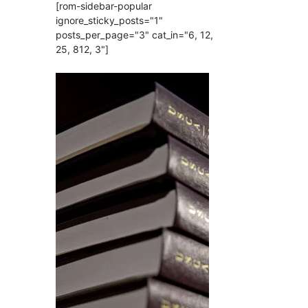
[rom-sidebar-popular
ignore_sticky_posts="1"
posts_per_page="3" cat_in="6, 12,
25, 812, 3"]