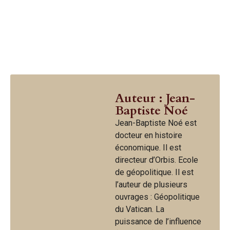
Auteur : Jean-
Baptiste Noé
Jean-Baptiste Noé est
docteur en histoire
économique. Il est
directeur d’Orbis. Ecole
de géopolitique. Il est
l’auteur de plusieurs
ouvrages : Géopolitique
du Vatican. La
puissance de l’influence