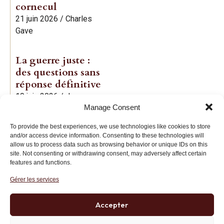
cornecul
21 juin 2026
/
Charles
Gave
La guerre juste :
des questions sans
réponse définitive
19 juin 2026
/
Jean-
Manage Consent
Baptiste Noé
To provide the best experiences, we use technologies like cookies to store
and/or access device information. Consenting to these technologies will
allow us to process data such as browsing behavior or unique IDs on this
site. Not consenting or withdrawing consent, may adversely affect certain
features and functions.
Gérer les services
Institut des Libertés
27 bis rue Copernic, 75116, Paris
Accepter
+33 (0)1 71 20 45 39