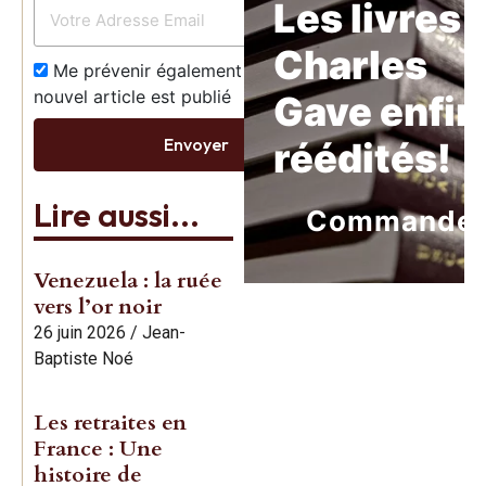
Les livres 
Charles
Me prévenir également dès qu’un
nouvel article est publié
Gave enfin
Envoyer
réédités!
Lire aussi...
Commande
Venezuela : la ruée
vers l’or noir
26 juin 2026
/
Jean-
Baptiste Noé
Les retraites en
France : Une
histoire de