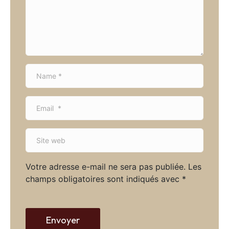
e
n
t
*
N
a
m
E
e
m
*
a
S
i
i
l
t
*
Votre adresse e-mail ne sera pas publiée.
Les
e
champs obligatoires sont indiqués avec
*
w
e
b
Envoyer