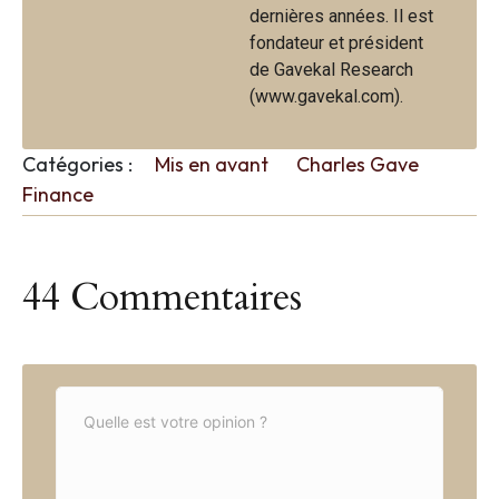
dernières années. Il est
fondateur et président
de Gavekal Research
(www.gavekal.com).
Catégories :
Mis en avant
Charles Gave
Finance
44 Commentaires
C
o
m
m