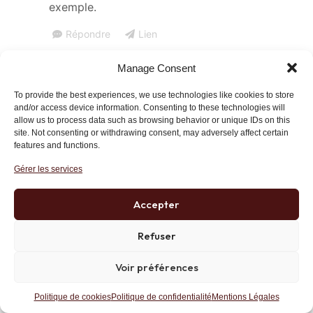
exemple.
Répondre
Lien
Manage Consent
Vincent Colot
To provide the best experiences, we use technologies like cookies to store
24 septembre 2019 at 13 h 23 min
and/or access device information. Consenting to these technologies will
Merci pour vos éclairages toujours
allow us to process data such as browsing behavior or unique IDs on this
site. Not consenting or withdrawing consent, may adversely affect certain
intéressants, Monsieur Gave.
features and functions.
Mais tout ceci reste « théorique ». Puisque
Gérer les services
vous côtoyez les investisseurs, vous savez
bien que lorsqu’une crise boursière, telle celle
Accepter
de 2008/09, éclate, les petits investisseurs
vendent systématiquement au pire des
Refuser
moments et ne reviennent que plusieurs
années plus tard, lorsque l’essentiel des gains
Voir préférences
ont déjà été réalisés. C’est bien triste, je sais
Politique de cookies
Politique de confidentialité
Mentions Légales
mais c’est ainsi …