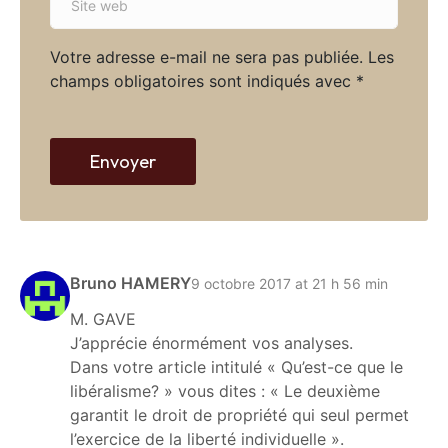
i
i
l
t
*
Votre adresse e-mail ne sera pas publiée.
Les
e
champs obligatoires sont indiqués avec
*
w
e
b
Envoyer
Bruno HAMERY
9 octobre 2017 at 21 h 56 min
M. GAVE
J’apprécie énormément vos analyses.
Dans votre article intitulé « Qu’est-ce que le
libéralisme? » vous dites : « Le deuxième
garantit le droit de propriété qui seul permet
l’exercice de la liberté individuelle ».