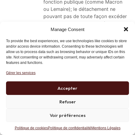
fonction publique (comme Macron
ou Lemaire); le détachement ne
pouvant pas de toute façon excéder
environ un quart de la durée d’une
Manage Consent
vie active de fonctionnaire soit 40 à
45 ans;
To provide the best experiences, we use technologies like cookies to store
– ayant été moi-même mis en
and/or access device information. Consenting to these technologies will
détachement dans une entreprise
allow us to process data such as browsing behavior or unique IDs on this
site. Not consenting or withdrawing consent, may adversely affect certain
privée je sais l’intérêt pour moi, mais
features and functions.
aussi pour un certain nombre
Gérer les services
d’entreprises privées (Thalès et
Airbus entre autre), de telles
Accepter
expériences; le pantouflage devrait
donc non seulement être autorisé
Refuser
mais même être encouragé mais
dans les limites décrites à l’alinéa
Voir préférences
précédent!
Politique de cookies
Politique de confidentialité
Mentions Légales
Bref, il suffit d’un tout petit peu de