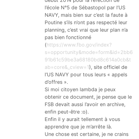
l’école N°5 de Sébastopol par l’US
NAVY, mais bien sur c’est la faute à
Poutine s’ils n’ont pas respecté leur
planning, c’est vrai que leur plan n’a
pas bien fonctionné
(
https://www.fbo.gov/index?
s=opportunity&mode=form&id=2bb6
91b61c59be3a68180bd8c614a0cb&t
ab=core&_cview=1
), site officiel de
l’US NAVY pour tous leurs « appels
d’offres ».
Si moi citoyen lambda je peux
obtenir ce document, je pense que le
FSB devait aussi l’avoir en archive,
enfin peut-être :o).
Enfin il y aurait tellement à vous
apprendre que je m’arrête là.
Une chose est certaine, je ne crains