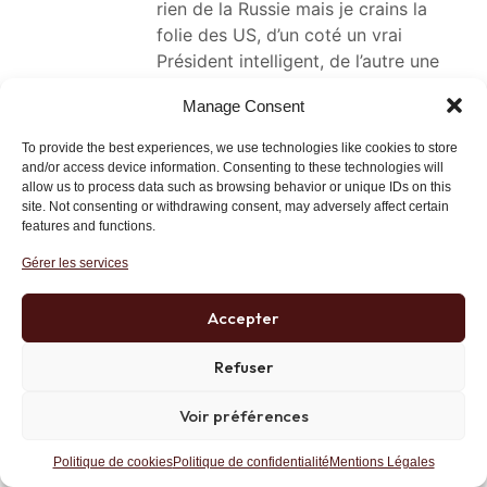
rien de la Russie mais je crains la
folie des US, d’un coté un vrai
Président intelligent, de l’autre une
flopée de nuls qui ne font que servir
Manage Consent
de serpillières aux US qui eux ne
veulent qu’une seule chose: diriger la
To provide the best experiences, we use technologies like cookies to store
planète au profit de Wall Street.
and/or access device information. Consenting to these technologies will
allow us to process data such as browsing behavior or unique IDs on this
Lien
site. Not consenting or withdrawing consent, may adversely affect certain
features and functions.
Gérer les services
Fourmi
13 avril 2015 at 10 h 54 min
Accepter
Peut-être que le problème de l’Occident qui ne
Refuser
voit jamais la forêt russe derrière l’arbre
allemand vient de sa volonté très ancienne de
Voir préférences
retirer à la Russie et à l’espace eurasien une
protohistoire.
Politique de cookies
Politique de confidentialité
Mentions Légales
Pourtant Anne de Kiev, reine de France, se