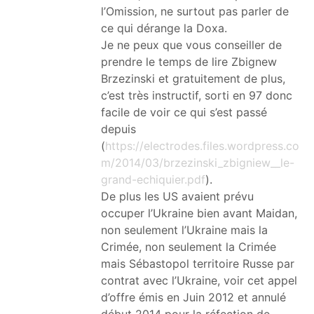
l’Omission, ne surtout pas parler de
ce qui dérange la Doxa.
Je ne peux que vous conseiller de
prendre le temps de lire Zbignew
Brzezinski et gratuitement de plus,
c’est très instructif, sorti en 97 donc
facile de voir ce qui s’est passé
depuis
(
https://electrodes.files.wordpress.co
m/2014/03/brzezinski_zbigniew__le-
grand-echiquier.pdf
).
De plus les US avaient prévu
occuper l’Ukraine bien avant Maidan,
non seulement l’Ukraine mais la
Crimée, non seulement la Crimée
mais Sébastopol territoire Russe par
contrat avec l’Ukraine, voir cet appel
d’offre émis en Juin 2012 et annulé
début 2014 pour la réfection de