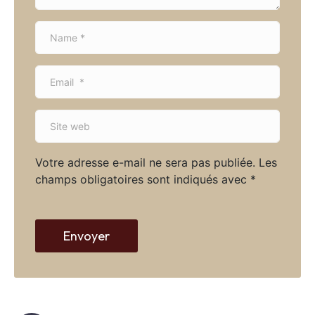
N
a
m
E
e
m
*
a
S
i
i
l
t
*
Votre adresse e-mail ne sera pas publiée.
Les
e
champs obligatoires sont indiqués avec
*
w
e
b
Envoyer