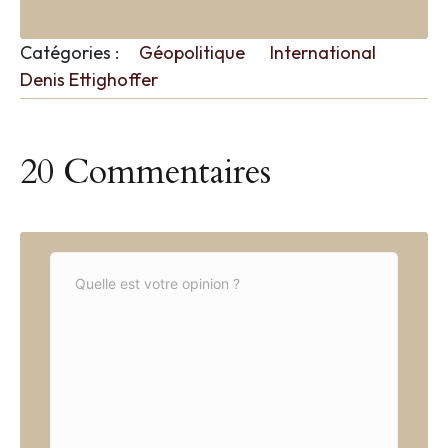
Catégories :
Géopolitique
International
Denis Ettighoffer
20 Commentaires
C
o
m
m
e
n
t
*