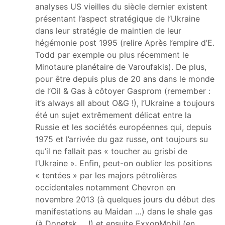
analyses US vieilles du siècle dernier existent
présentant l’aspect stratégique de l’Ukraine
dans leur stratégie de maintien de leur
hégémonie post 1995 (relire Après l’empire d’E.
Todd par exemple ou plus récemment le
Minotaure planétaire de Varoufakis). De plus,
pour être depuis plus de 20 ans dans le monde
de l’Oil & Gas à côtoyer Gasprom (remember :
it’s always all about O&G !), l’Ukraine a toujours
été un sujet extrêmement délicat entre la
Russie et les sociétés européennes qui, depuis
1975 et l’arrivée du gaz russe, ont toujours su
qu’il ne fallait pas « toucher au grisbi de
l’Ukraine ». Enfin, peut-on oublier les positions
« tentées » par les majors pétrolières
occidentales notamment Chevron en
novembre 2013 (à quelques jours du début des
manifestations au Maidan …) dans le shale gas
(à Donetsk … !) et ensuite ExxonMobil (en