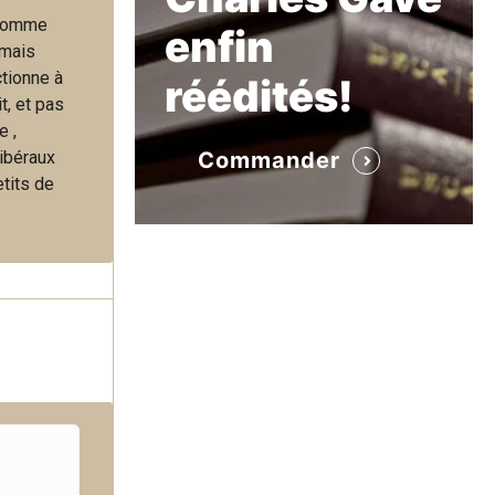
e comme
enfin
 mais
ctionne à
réédités!
t, et pas
e ,
libéraux
Commander
etits de