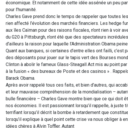
économique. Et notamment de cette idée assénée un peu partou
pour l’humanité.
Charles Gave prend donc le temps de rappeler que toutes les ac
rien affecté l’évolution des marchés financiers. Les hedge f
aux îles Caïman pour des raisons fiscales, n’ont rien à voir ave
du G20 à Pittsburgh, n’ont été que des spectateurs incrédules d
d’ailleurs la raison pour laquelle l’Administration Obama peine 
Quant aux banques, si certaines d’entre elles ont failli, c’es
des déposants pour jouer sur le tapis vert des Bourses mond
Clinton à abolir le fameux Glass-Steagall Act mis au point pa
à la fusion « des bureaux de Poste et des casinos » . Rappel
Barack Obama.
Après avoir rappelé tous ces faits, et bien d’autres, qui acca
et leur mauvaise compréhension de la mondialisation – autant
bulle financière – Charles Gave montre bien que ce qui doit êt
nos économies. Il est passionnant lorsqu’il rappelle, à juste t
terrifiant lorsqu’il décrit la bombe à retardement que constit
lorsqu’il explique à quel point cette crise va nous obliger à 
idées chères à Alvin Toffler. Autant