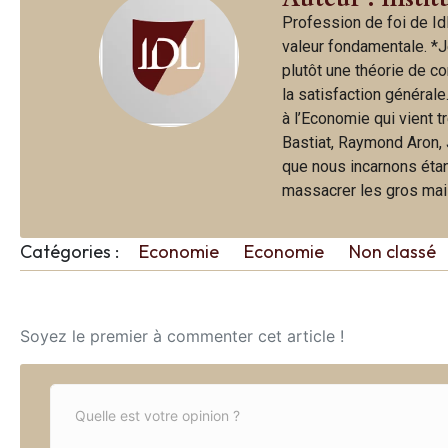
Profession de foi de IdL
valeur fondamentale. *J
plutôt une théorie de c
la satisfaction générale
à l’Economie qui vient t
Bastiat, Raymond Aron, 
que nous incarnons étan
massacrer les gros mais 
Catégories :
Economie
Economie
Non classé
Soyez le premier à commenter cet article !
C
o
m