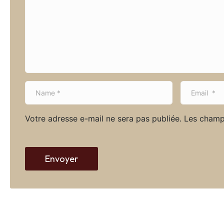
m
e
n
t
*
N
E
a
m
m
a
Votre adresse e-mail ne sera pas publiée.
Les champ
e
i
*
l
*
Envoyer