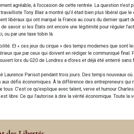
èrement agréable, à l’occasion de cette rentrée. La question n’est 
travailliste Tony Blair a montré qu’il était bien plus libéral que l
nt libéraux qui ont marqué la France au cours du dernier quart d
 savoir si les États ont encore une légitimité pour réguler l’act
, ou par une taxe tobin là.
bilité. Et « ces jeux du cirque » des temps modernes que sont le
érieux que par ceux qui doivent en rédiger le communiqué final. 
vert lors du G20 de Londres a d’ores et déjà été enterré sans f
 Laurence Parisot pendant trois jours. Des temps nouveaux où 
ns aux défis économiques. À la différence des entrepreneurs qui
de tous. C’est ce qu’explique avec talent, verve et humour Charles 
l est libre. Ce qui l’autorise à dire la vérité économique. Toute la v
ut des Libertés