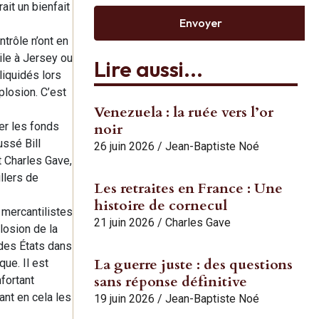
it un bienfait
Envoyer
trôle n’ont en
ile à Jersey ou
Lire aussi...
liquidés lors
plosion. C’est
Venezuela : la ruée vers l’or
ser les fonds
noir
ssé Bill
26 juin 2026
/
Jean-Baptiste Noé
t Charles Gave,
llers de
Les retraites en France : Une
histoire de cornecul
 mercantilistes
21 juin 2026
/
Charles Gave
losion de la
 des États dans
La guerre juste : des questions
que. Il est
sans réponse définitive
fortant
ant en cela les
19 juin 2026
/
Jean-Baptiste Noé