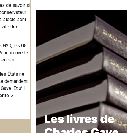
pas de savoir si
e conservateur
e siècle sont
ivité des
s G20, les G8
Pour preuve le
leurs ni
les États ne
 ne demandent
Gave. Et s’il
érité. »
Les livres de
Charles Gave