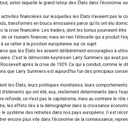
t, selon laquelle le grand retour des États dans l’économie sera
tivités financières sur lesquelles les États n’avaient pas le con
unds, transformés en boucs émissaires parce qu’ils ont élu domic
c la crise financière. Les traders, dont les bonus pourraient être 
e ce tsunami financier, mais en rien l’étincelle qui a produit l’ex
à se rallier à la position européenne sur ce sujet.
t parce que les États les avaient délibérément encouragées à utili
iales. C’est le démocrate keynésien Larry Summers qui avait pou
r Roosevelt après la crise de 1929. Ce qui a conduit, comme le di
ons que Larry Summers est aujourd’hui l’un des principaux consei
blent les États, leurs politiques monétaires, leurs comportements
 d’éléments qui ont été, eux, réellement déterminants dans l’exp
re refondé, ce n’est pas le capitalisme, mais au contraire le rôle
itre, les effets liés à la démographie dans la croissance économi
ue le système des retraites dans nos pays européens. Il est récon
entrer encore plus vite dans l’économie de la connaissance, repren