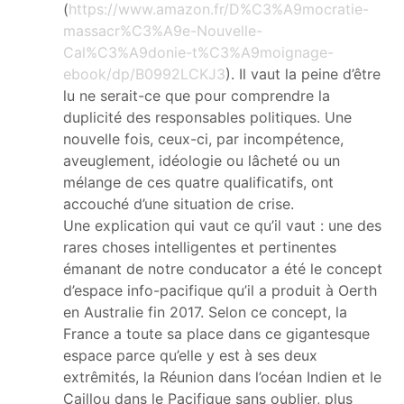
(
https://www.amazon.fr/D%C3%A9mocratie-
massacr%C3%A9e-Nouvelle-
Cal%C3%A9donie-t%C3%A9moignage-
ebook/dp/B0992LCKJ3
). Il vaut la peine d’être
lu ne serait-ce que pour comprendre la
duplicité des responsables politiques. Une
nouvelle fois, ceux-ci, par incompétence,
aveuglement, idéologie ou lâcheté ou un
mélange de ces quatre qualificatifs, ont
accouché d’une situation de crise.
Une explication qui vaut ce qu’il vaut : une des
rares choses intelligentes et pertinentes
émanant de notre conducator a été le concept
d’espace info-pacifique qu’il a produit à Oerth
en Australie fin 2017. Selon ce concept, la
France a toute sa place dans ce gigantesque
espace parce qu’elle y est à ses deux
extrêmités, la Réunion dans l’océan Indien et le
Caillou dans le Pacifique sans oublier, plus