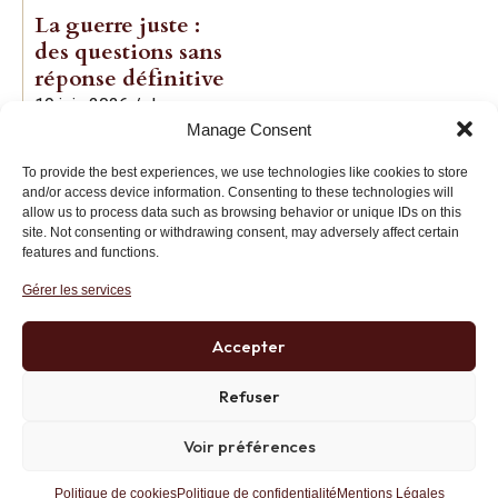
La guerre juste :
des questions sans
réponse définitive
19 juin 2026
/
Jean-
Manage Consent
Baptiste Noé
To provide the best experiences, we use technologies like cookies to store
and/or access device information. Consenting to these technologies will
allow us to process data such as browsing behavior or unique IDs on this
site. Not consenting or withdrawing consent, may adversely affect certain
features and functions.
Gérer les services
Institut des Libertés
27 bis rue Copernic, 75116, Paris
Accepter
+33 (0)1 71 20 45 39
Refuser
Voir préférences
Politique de confidentialité
RGPD
Mentions Légales
Site développé par AK Web Solutions
Politique de cookies
Politique de confidentialité
Mentions Légales