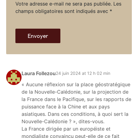
*
Votre adresse e-mail ne sera pas publiée.
Les
e
champs obligatoires sont indiqués avec
*
w
e
b
Envoyer
Laura Follezou
24 juin 2024 at 12 h 02 min
« Aucune réflexion sur la place géostratégique
de la Nouvelle-Calédonie, sur la projection de
la France dans le Pacifique, sur les rapports de
puissance face à la Chine et aux pays
asiatiques. Dans ces conditions, à quoi sert la
Nouvelle-Calédonie ? », dites-vous.
La France dirigée par un européiste et
mondialiste convaincu peut-elle de ce fait