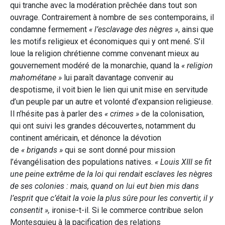
qui tranche avec la modération prêchée dans tout son
ouvrage. Contrairement à nombre de ses contemporains, il
condamne fermement
« l’esclavage des nègres »
, ainsi que
les motifs religieux et économiques qui y ont mené. S’il
loue la religion chrétienne comme convenant mieux au
gouvernement modéré de la monarchie, quand la
« religion
mahométane »
lui paraît davantage convenir au
despotisme, il voit bien le lien qui unit mise en servitude
d’un peuple par un autre et volonté d’expansion religieuse.
Il n’hésite pas à parler des
« crimes »
de la colonisation,
qui ont suivi les grandes découvertes, notamment du
continent américain, et dénonce la dévotion
de
« brigands »
qui se sont donné pour mission
l’évangélisation des populations natives.
« Louis XIII se fit
une peine extrême de la loi qui rendait esclaves les nègres
de ses colonies : mais, quand on lui eut bien mis dans
l’esprit que c’était la voie la plus sûre pour les convertir, il y
consentit »,
ironise-t-il. Si le commerce contribue selon
Montesquieu à la pacification des relations