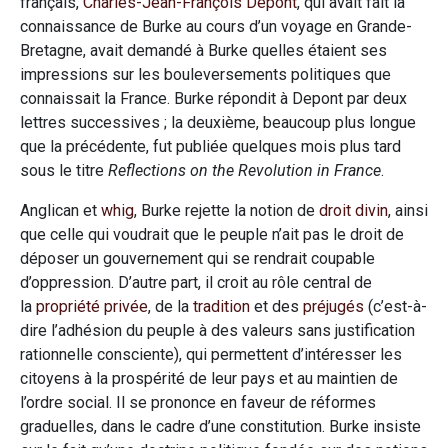
français,
Charles-Jean-François Depont
, qui avait fait la
connaissance de Burke au cours d’un voyage en Grande-
Bretagne, avait demandé à Burke quelles étaient ses
impressions sur les bouleversements politiques que
connaissait la France. Burke répondit à Depont par deux
lettres successives ; la deuxième, beaucoup plus longue
que la précédente, fut publiée quelques mois plus tard
sous le titre
Reflections on the Revolution in France
.
Anglican et
whig
, Burke rejette la notion de
droit divin
, ainsi
que celle qui voudrait que le peuple n’ait pas le droit de
déposer un gouvernement qui se rendrait coupable
d’oppression. D’autre part, il croit au rôle central de
la
propriété privée
, de la
tradition
et des
préjugés
(c’est-à-
dire l’adhésion du peuple à des valeurs sans justification
rationnelle consciente), qui permettent d’intéresser les
citoyens à la prospérité de leur pays et au maintien de
l’ordre social. Il se prononce en faveur de réformes
graduelles, dans le cadre d’une constitution. Burke insiste