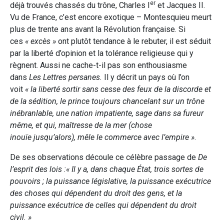
er
déjà trouvés chassés du trône, Charles I
et Jacques II.
Vu de France, c’est encore exotique – Montesquieu meurt
plus de trente ans avant la Révolution française. Si
ces
« excès »
ont plutôt tendance à le rebuter, il est séduit
par la liberté d’opinion et la tolérance religieuse qui y
règnent. Aussi ne cache-t-il pas son enthousiasme
dans
Les Lettres persanes.
Il y décrit un pays où l’on
voit
« la liberté sortir sans cesse des feux de la discorde et
de la sédition, le prince toujours chancelant sur un trône
inébranlable, une nation impatiente, sage dans sa fureur
même, et qui, maîtresse de la mer (chose
inouïe jusqu’alors), mêle le commerce avec l’empire »
.
De ses observations découle ce célèbre passage de
De
l’esprit des lois :« Il y a, dans chaque État, trois sortes de
pouvoirs ; la puissance législative, la puissance exécutrice
des choses qui dépendent du droit des gens, et la
puissance exécutrice de celles qui dépendent du droit
civil. »