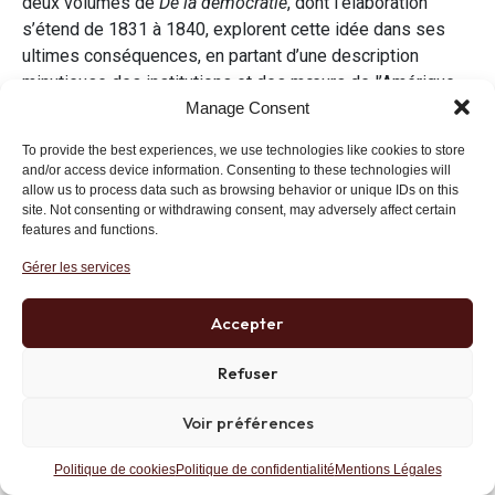
deux volumes de
De la démocratie
, dont l’élaboration
s’étend de 1831 à 1840, explorent cette idée dans ses
ultimes conséquences, en partant d’une description
minutieuse des institutions et des mœurs de l’Amérique
Manage Consent
du Nord pour s’achever sur une réflexion générale sur la
nouvelle humanité démocratique qui va naître de l’égalité
To provide the best experiences, we use technologies like cookies to store
des conditions. Mais la lecture des notes de voyage de
and/or access device information. Consenting to these technologies will
Tocqueville montre qu’il était en possession de son
allow us to process data such as browsing behavior or unique IDs on this
site. Not consenting or withdrawing consent, may adversely affect certain
hypothèse centrale dès son départ. La puissance de son
features and functions.
cadre intellectuel lui a permis de saisir l’importance de
faits restés méconnus de la plupart des précédents
Gérer les services
voyageurs. Il a cherché à voir comment la démocratie
modifie toutes les relations entre les hommes. En même
Accepter
temps, Tocqueville n’ignore pas que le peuple américain
Refuser
est aussi un peuple particulier, dont les rapports avec les
Indiens et les Noirs ne sont pas fondés sur l’égalité, mais
Voir préférences
sur la lutte et la domination. Les Indiens sont en quelque
sorte une aristocratie déchue, dont le sort montre la
Politique de cookies
Politique de confidentialité
Mentions Légales
dureté propre au monde démocratique. Et l’esclavage des