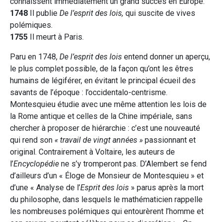
connaissent immédiatement un grand succès en Europe.
1748
Il publie
De l’esprit des lois,
qui suscite de vives
polémiques.
1755
Il meurt à Paris.
Paru en 1748,
De l’esprit des lois
entend donner un aperçu,
le plus complet possible, de la façon qu’ont les êtres
humains de légiférer, en évitant le principal écueil des
savants de l’époque : l’occidentalo-centrisme.
Montesquieu étudie avec une même attention les lois de
la Rome antique et celles de la Chine impériale, sans
chercher à proposer de hiérarchie : c’est une nouveauté
qui rend son
« travail de vingt années »
passionnant et
original. Contrairement à Voltaire, les auteurs de
l’
Encyclopédie
ne s’y tromperont pas. D’Alembert se fend
d’ailleurs d’un « Éloge de Monsieur de Montesquieu » et
d’une « Analyse de l’
Esprit des lois
» parus après la mort
du philosophe, dans lesquels le mathématicien rappelle
les nombreuses polémiques qui entourèrent l’homme et