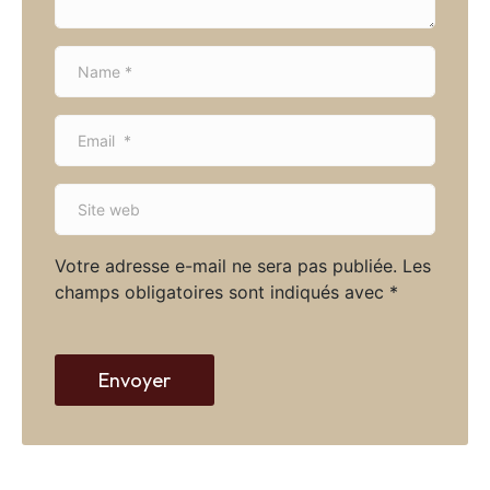
N
a
m
E
e
m
*
a
S
i
i
l
t
*
Votre adresse e-mail ne sera pas publiée.
Les
e
champs obligatoires sont indiqués avec
*
w
e
b
Envoyer