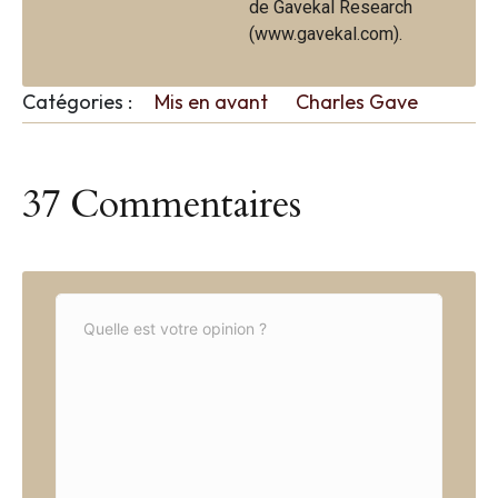
de Gavekal Research
(www.gavekal.com).
Catégories :
Mis en avant
Charles Gave
37 Commentaires
C
o
m
m
e
n
t
*