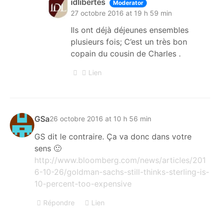
idlibertes
Moderator
27 octobre 2016 at 19 h 59 min
Ils ont déjà déjeunes ensembles
plusieurs fois; C’est un très bon
copain du cousin de Charles .
Lien
GSa
26 octobre 2016 at 10 h 56 min
GS dit le contraire. Ça va donc dans votre
sens 🙂
http://www.bloomberg.com/news/articles/201
6-10-26/goldman-sachs-still-thinks-sterling-is-
10-percent-too-expensive
Répondre
Lien