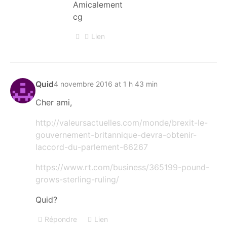
Amicalement
cg
Lien
Quid
4 novembre 2016 at 1 h 43 min
Cher ami,
http://valeursactuelles.com/monde/brexit-le-
gouvernement-britannique-devra-obtenir-
laccord-du-parlement-66267
https://www.rt.com/business/365199-pound-
grows-sterling-ruling/
Quid?
Répondre
Lien