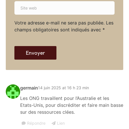
S
i
i
l
t
*
Votre adresse e-mail ne sera pas publiée.
Les
e
champs obligatoires sont indiqués avec
*
w
e
b
Envoyer
germain
14 juin 2025 at 16 h 23 min
Les ONG travaillent pour l’Australie et les
Etats-Unis, pour discréditer et faire main basse
sur des ressources clées.
Répondre
Lien