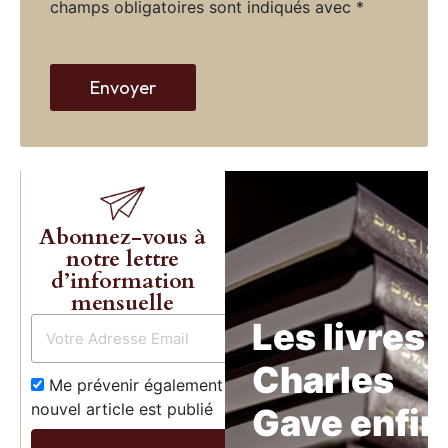
champs obligatoires sont indiqués avec
*
w
e
b
Envoyer
Abonnez-vous à
notre lettre
d’information
mensuelle
Les livres 
Charles
Me prévenir également dès qu’un
nouvel article est publié
Gave enfin