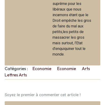
suprême pour les
libéraux que nous
incarnons étant que le
Droit empêche les gros
de faire du mal aux
petits,les petits de
massacrer les gros
mais surtout, l’Etat
d’enquiquiner tout le
monde.
Catégories :
Economie
Economie
Arts
Lettres Arts
Soyez le premier à commenter cet article !